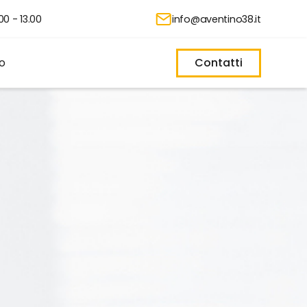
00 - 13.00
info@aventino38.it
no
Contatti