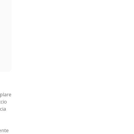
mplare
ccio
cia
ente