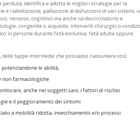
rduta; identifica e adotta le migliori strategie per la
e e riabilitazione, palliazione di disfunzioni di vari sistemi,
co, nervoso, cognitivo ma anche cardiocircolatorio e
ologie, congenite o acquisite, interventi chirurgici o condizi
co in persone durante l’età evolutiva, l’età adulta oppure
ci, delle tappe intermedie che possiamo riassumere così:
potenziandone le abilità,
ie non farmacologiche
nitorare, anche nei soggetti sani, i fattori di rischio
ogie e il peggioramento dei sintomi
ciato a mobilità ridotta, invecchiamento e/o processi